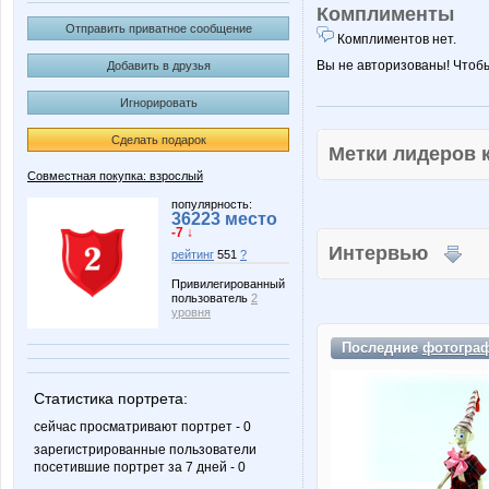
Комплименты
Отправить приватное сообщение
Комплиментов нет.
Вы не авторизованы! Чтоб
Добавить в друзья
Игнорировать
Сделать подарок
Метки лидеров
Совместная покупка: взрослый
популярность:
36223 место
-7 ↓
Интервью
рейтинг
551
?
Привилегированный
пользователь
2
уровня
Последние
фотогра
Статистика портрета:
сейчас просматривают портрет - 0
зарегистрированные пользователи
посетившие портрет за 7 дней - 0